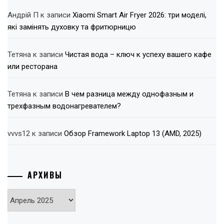
Андрій П
к записи
Xiaomi Smart Air Fryer 2026: три моделі,
які замінять духовку та фритюрницю
Тетяна
к записи
Чистая вода – ключ к успеху вашего кафе
или ресторана
Тетяна
к записи
В чем разница между однофазным и
трехфазным водонагревателем?
vvvs12
к записи
Обзор Framework Laptop 13 (AMD, 2025)
АРХИВЫ
Архивы