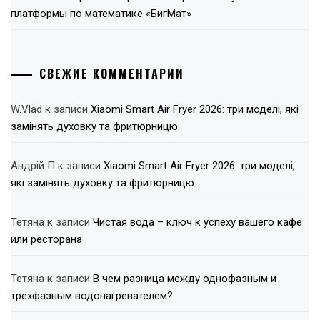
платформы по математике «БигМат»
СВЕЖИЕ КОММЕНТАРИИ
W.Vlad
к записи
Xiaomi Smart Air Fryer 2026: три моделі, які
замінять духовку та фритюрницю
Андрій П
к записи
Xiaomi Smart Air Fryer 2026: три моделі,
які замінять духовку та фритюрницю
Тетяна
к записи
Чистая вода – ключ к успеху вашего кафе
или ресторана
Тетяна
к записи
В чем разница между однофазным и
трехфазным водонагревателем?