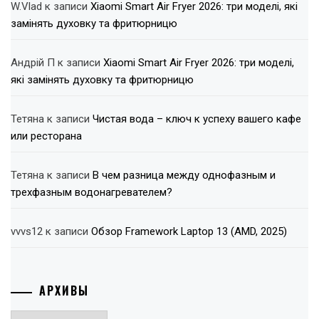
W.Vlad
к записи
Xiaomi Smart Air Fryer 2026: три моделі, які
замінять духовку та фритюрницю
Андрій П
к записи
Xiaomi Smart Air Fryer 2026: три моделі,
які замінять духовку та фритюрницю
Тетяна
к записи
Чистая вода – ключ к успеху вашего кафе
или ресторана
Тетяна
к записи
В чем разница между однофазным и
трехфазным водонагревателем?
vvvs12
к записи
Обзор Framework Laptop 13 (AMD, 2025)
АРХИВЫ