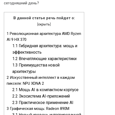
сегодняшний день?
В данной статье речь пойдет о:
[
скрыть
]
1
Революционная архитектура AMD Ryzen
AI 9 HX 370
1.1
Гибридная архитектура: мощь и
эффективность
1.2
Впечатляющие характеристики
1.3
Преимущества новой
архитектуры
2
Искусственный интеллект в каждом
пикселе: NPU XDNA 2
2.1
Мощь AI в компактном корпусе
2.2
Экосистема AI-приложений
2.3
Практическое применение AI
3
Графическая мощь: Radeon 890M
3.1
Новый уровень интегрированной