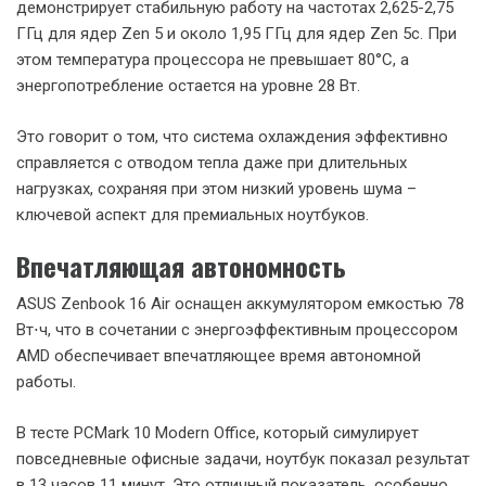
Инновационная система охлаждения
ASUS Zenbook 16 Air использует нестандартный подход к
охлаждению. Вместо традиционных тепловых трубок
здесь применяется комбинация двухслойного графитового
листа и сверхтонкой испарительной камеры. Это решение
позволяет эффективно отводить тепло, сохраняя при этом
минимальную толщину корпуса.
Система охлаждения дополнена двумя вентиляторами и
большим количеством вентиляционных отверстий,
включая 3522 отверстия на клавиатурной панели. Такой
подход обеспечивает эффективное охлаждение при
сохранении низкого уровня шума.
Температурные показатели
При стресс-тесте AIDA64 FPU в течение 30 минут процессор