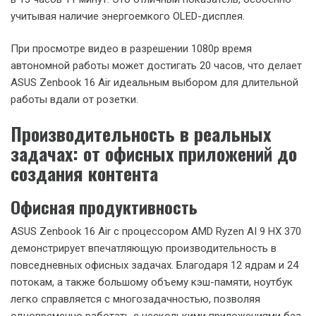
демонстрирует стабильную работу на частотах 2,625-2,75
ГГц для ядер Zen 5 и около 1,95 ГГц для ядер Zen 5c. При
этом температура процессора не превышает 80°C, а
энергопотребление остается на уровне 28 Вт.
Это говорит о том, что система охлаждения эффективно
справляется с отводом тепла даже при длительных
нагрузках, сохраняя при этом низкий уровень шума –
ключевой аспект для премиальных ноутбуков.
Впечатляющая автономность
ASUS Zenbook 16 Air оснащен аккумулятором емкостью 78
Вт⋅ч, что в сочетании с энергоэффективным процессором
AMD обеспечивает впечатляющее время автономной
работы.
В тесте PCMark 10 Modern Office, который симулирует
повседневные офисные задачи, ноутбук показал результат
в 13 часов 11 минут. Это отличный показатель, особенно