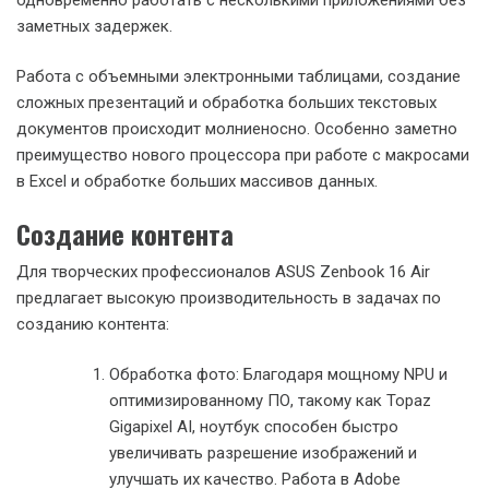
учитывая наличие энергоемкого OLED-дисплея.
При просмотре видео в разрешении 1080p время
автономной работы может достигать 20 часов, что делает
ASUS Zenbook 16 Air идеальным выбором для длительной
работы вдали от розетки.
Производительность в реальных
задачах: от офисных приложений до
создания контента
Офисная продуктивность
ASUS Zenbook 16 Air с процессором AMD Ryzen AI 9 HX 370
демонстрирует впечатляющую производительность в
повседневных офисных задачах. Благодаря 12 ядрам и 24
потокам, а также большому объему кэш-памяти, ноутбук
легко справляется с многозадачностью, позволяя
одновременно работать с несколькими приложениями без