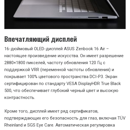
тактильные ощущения, но и обладает повышенной
устойчивостью к царапинам и коррозии.
Компактность и легкость
Несмотря на большой 16-дюймовый экран, ASUS Zenbook
16 Air остается невероятно компактным и легким. Толщина
корпуса в самом тонком месте составляет всего 1,1 см, а
вес – 1,49 кг. Это делает ноутбук идеальным выбором для
мобильных профессионалов, которым нужен большой
экран и высокая производительность без ущерба для
портативности.