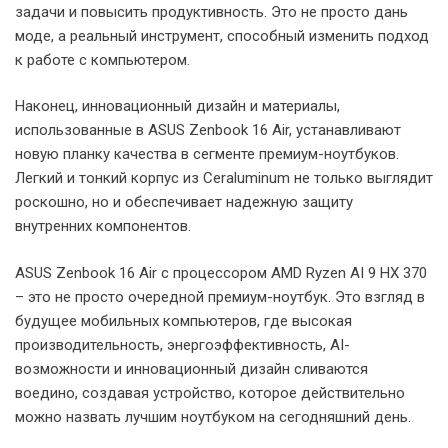
ASUS Zenbook 16 Air с процессором AMD Ryzen AI 9 HX 370
представляет собой яркий пример того, как должен
выглядеть современный премиум-ноутбук. Это устройство
не просто сочетает в себе высокую производительность и
элегантный дизайн – оно открывает новые возможности
благодаря интеграции передовых AI-технологий.
Впечатляющая производительность процессора в
сочетании с энергоэффективностью позволяет
использовать ноутбук для широкого спектра задач – от
повседневной офисной работы до требовательных
творческих проектов. При этом длительное время
автономной работы делает Zenbook 16 Air идеальным
компаньоном для мобильных профессионалов.
Интеграция NPU XDNA 2 и развитие экосистемы AI-
приложений открывают новые горизонты для
пользователей, позволяя автоматизировать рутинные