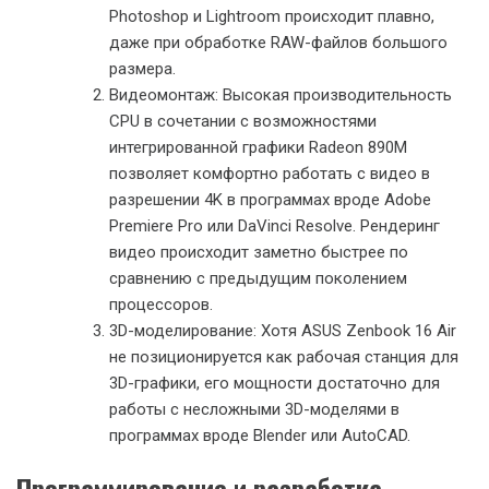
заметных задержек.
Работа с объемными электронными таблицами, создание
сложных презентаций и обработка больших текстовых
документов происходит молниеносно. Особенно заметно
преимущество нового процессора при работе с макросами
в Excel и обработке больших массивов данных.
Создание контента
Для творческих профессионалов ASUS Zenbook 16 Air
предлагает высокую производительность в задачах по
созданию контента:
Обработка фото: Благодаря мощному NPU и
оптимизированному ПО, такому как Topaz
Gigapixel AI, ноутбук способен быстро
увеличивать разрешение изображений и
улучшать их качество. Работа в Adobe