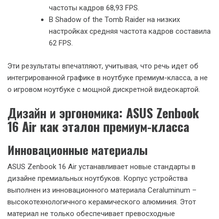
впечатляющие результаты. В 3DMark Time Spy графическое
ядро набирает 3489 баллов при ручном выделении 8 ГБ
видеопамяти, что на 17% выше, чем у предыдущего
поколения Radeon 780M.
Эта производительность ставит Radeon 890M на один
уровень с некоторыми дискретными мобильными
видеокартами начального уровня, такими как NVIDIA GTX
1650 Mobile.
Игровые возможности
AMD заявляет, что Radeon 890M способен обеспечить
комфортную игру в современные AAA-тайтлы в разрешении
Full HD. Тесты подтверждают это утверждение:
В Cyberpunk 2077 на низких настройках с
включенным AMD FSR 2.1 в режиме
производительности удалось достичь средней