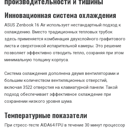
яркости и цветовой температуры в зависимости от
окружающего освещения дополнительно повышает
комфорт при длительной работе.
Эргономика и функциональность
ASUS уделила особое внимание удобству использования
Zenbook 16 Air. Ноутбук оснащен увеличенным тачпадом
размером 7,1 дюйма, что на 40% больше, чем у
предыдущего поколения. Частота опроса тачпада
составляет 240 Гц, что обеспечивает молниеносный отклик
на касания.
Клавиатура, несмотря на тонкий профиль ноутбука,
обеспечивает комфортный ход клавиш и четкую обратную
связь. Белая подсветка клавиатуры позволяет комфортно
работать в условиях низкой освещенности.
Охлаждение и автономность: баланс
производительности и тишины