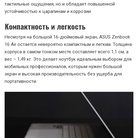
частоты кадров 68,93 FPS.
В Shadow of the Tomb Raider на низких
настройках средняя частота кадров составила
62 FPS.
Эти результаты впечатляют, учитывая, что речь идет об
интегрированной графике в ноутбуке премиум-класса, а не
о игровом ноутбуке с мощной дискретной видеокартой.
Дизайн и эргономика: ASUS Zenbook
16 Air как эталон премиум-класса
Инновационные материалы
ASUS Zenbook 16 Air устанавливает новые стандарты в
дизайне премиальных ноутбуков. Корпус устройства
выполнен из инновационного материала Ceraluminum –
высокотехнологичного керамического алюминия. Этот
материал не только обеспечивает превосходные