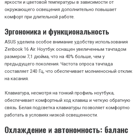
Впечатляющий дисплей
16-дюймовый OLED-дисплей ASUS Zenbook 16 Air –
настоящее произведение искусства. Он имеет разрешение
2880×1800 пикселей, частоту обновления 120 Гц с
поддержкой VRR (переменной частоты обновления) и
покрывает 100% цветового пространства DCI-P3. Экран
сертифицирован по стандарту VESA DisplayHDR True Black
500, что обеспечивает глубокий черный цвет и высокую
контрастность.
Кроме того, дисплей имеет ряд сертификатов,
подтверждающих его безопасность для глаз, включая TÜV
Rheinland и SGS Eye Care. Автоматическая регулировка