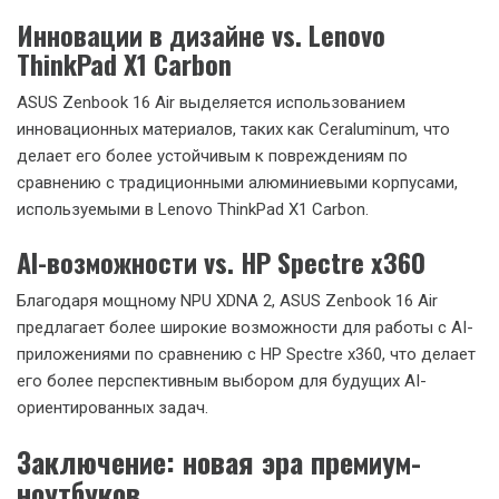
среди премиум-ноутбуков
Производительность vs. Apple MacBook
Pro 16″
ASUS Zenbook 16 Air с процессором AMD Ryzen AI 9 HX 370
предлагает производительность, сопоставимую с Apple
MacBook Pro 16″ на базе M2 Pro, при этом имея более
доступную цену. В задачах, оптимизированных под x86
архитектуру, Zenbook 16 Air может даже превосходить
MacBook Pro.
Универсальность vs. Dell XPS 15
По сравнению с Dell XPS 15, ASUS Zenbook 16 Air
предлагает более мощную интегрированную графику, что
делает его более универсальным решением для тех, кто
нуждается в графической производительности без
использования дискретной видеокарты.