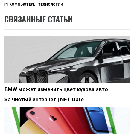
задачи и повысить продуктивность. Это не просто дань
моде, а реальный инструмент, способный изменить подход
к работе с компьютером.
Наконец, инновационный дизайн и материалы,
использованные в ASUS Zenbook 16 Air, устанавливают
новую планку качества в сегменте премиум-ноутбуков.
Легкий и тонкий корпус из Ceraluminum не только выглядит
роскошно, но и обеспечивает надежную защиту
внутренних компонентов.
ASUS Zenbook 16 Air с процессором AMD Ryzen AI 9 HX 370
– это не просто очередной премиум-ноутбук. Это взгляд в
будущее мобильных компьютеров, где высокая
производительность, энергоэффективность, AI-
возможности и инновационный дизайн сливаются
воедино, создавая устройство, которое действительно
можно назвать лучшим ноутбуком на сегодняшний день.