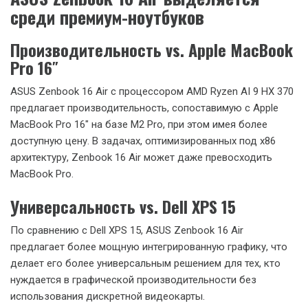
Для разработчиков ASUS Zenbook 16 Air предлагает
отличную платформу:
Компиляция кода: Многоядерная архитектура
Ryzen AI 9 HX 370 обеспечивает быструю
компиляцию крупных проектов.
Виртуализация: Поддержка технологий
виртуализации позволяет эффективно
работать с виртуальными машинами и
контейнерами.
Машинное обучение: NPU XDNA 2 может быть
использован для ускорения задач машинного
обучения, что особенно полезно для
разработчиков, работающих в области AI и
data science.
Сравнение с конкурентами: почему
ASUS Zenbook 16 Air выделяется