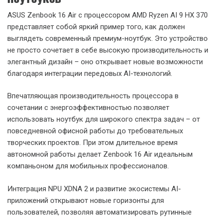
Инновации в дизайне vs. Lenovo
ThinkPad X1 Carbon
ASUS Zenbook 16 Air выделяется использованием
инновационных материалов, таких как Ceraluminum, что
делает его более устойчивым к повреждениям по
сравнению с традиционными алюминиевыми корпусами,
используемыми в Lenovo ThinkPad X1 Carbon.
AI-возможности vs. HP Spectre x360
Благодаря мощному NPU XDNA 2, ASUS Zenbook 16 Air
предлагает более широкие возможности для работы с AI-
приложениями по сравнению с HP Spectre x360, что делает
его более перспективным выбором для будущих AI-
ориентированных задач.
Заключение: новая эра премиум-
ноутбуков