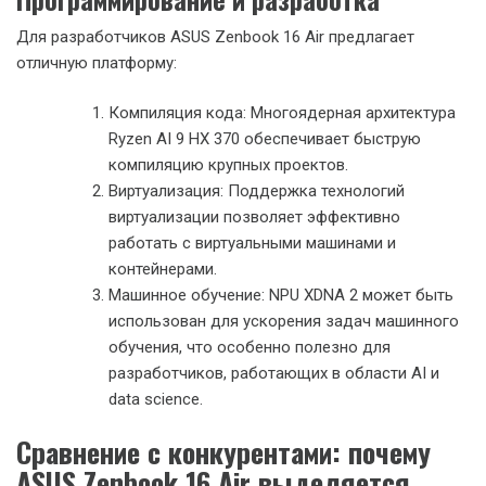
Photoshop и Lightroom происходит плавно,
даже при обработке RAW-файлов большого
размера.
Видеомонтаж: Высокая производительность
CPU в сочетании с возможностями
интегрированной графики Radeon 890M
позволяет комфортно работать с видео в
разрешении 4K в программах вроде Adobe
Premiere Pro или DaVinci Resolve. Рендеринг
видео происходит заметно быстрее по
сравнению с предыдущим поколением
процессоров.
3D-моделирование: Хотя ASUS Zenbook 16 Air
не позиционируется как рабочая станция для
3D-графики, его мощности достаточно для
работы с несложными 3D-моделями в
программах вроде Blender или AutoCAD.
Программирование и разработка