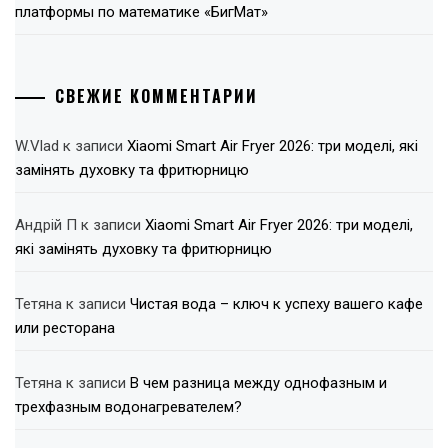
платформы по математике «БигМат»
СВЕЖИЕ КОММЕНТАРИИ
W.Vlad
к записи
Xiaomi Smart Air Fryer 2026: три моделі, які
замінять духовку та фритюрницю
Андрій П
к записи
Xiaomi Smart Air Fryer 2026: три моделі,
які замінять духовку та фритюрницю
Тетяна
к записи
Чистая вода – ключ к успеху вашего кафе
или ресторана
Тетяна
к записи
В чем разница между однофазным и
трехфазным водонагревателем?