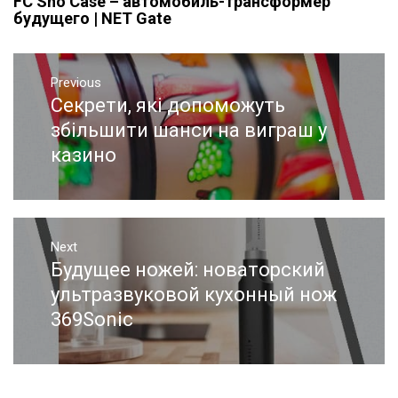
FC Sho Case – автомобиль-трансформер
будущего | NET Gate
Навигация
Previous
по
Секрети, які допоможуть
Previous
записям
post:
збільшити шанси на виграш у
казино
Next
Будущее ножей: новаторский
Next
post:
ультразвуковой кухонный нож
369Sonic