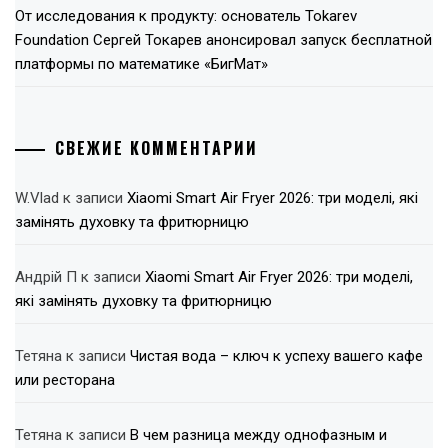
От исследования к продукту: основатель Tokarev
Foundation Сергей Токарев анонсировал запуск бесплатной
платформы по математике «БигМат»
СВЕЖИЕ КОММЕНТАРИИ
W.Vlad
к записи
Xiaomi Smart Air Fryer 2026: три моделі, які
замінять духовку та фритюрницю
Андрій П
к записи
Xiaomi Smart Air Fryer 2026: три моделі,
які замінять духовку та фритюрницю
Тетяна
к записи
Чистая вода – ключ к успеху вашего кафе
или ресторана
Тетяна
к записи
В чем разница между однофазным и