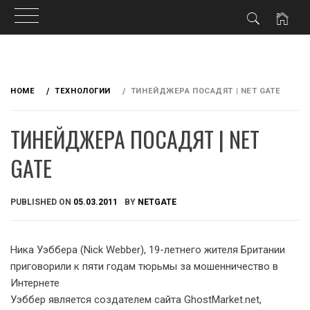
Skip
to
HOME
ТЕХНОЛОГИИ
ТИНЕЙДЖЕРА ПОСАДЯТ | NET GATE
content
ТИНЕЙДЖЕРА ПОСАДЯТ | NET
GATE
PUBLISHED ON
05.03.2011
BY
NETGATE
Ника Уэббера (Nick Webber), 19-летнего жителя Британии
приговорили к пяти годам тюрьмы за мошенничес
тво в
Интернете
Уэббер является создателем сайта GhostMarket.net,