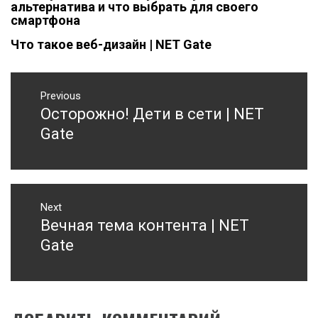
альтернатива и что выбрать для своего
смартфона
Что такое веб-дизайн | NET Gate
Навигация
Previous
по
Осторожно! Дети в сети | NET
Previous
записям
post:
Gate
Next
Вечная тема контента | NET
Next
post:
Gate