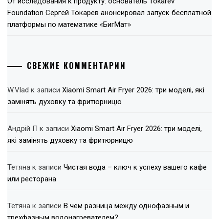
От исследования к продукту: основатель Tokarev
Foundation Сергей Токарев анонсировал запуск бесплатной
платформы по математике «БигМат»
СВЕЖИЕ КОММЕНТАРИИ
W.Vlad
к записи
Xiaomi Smart Air Fryer 2026: три моделі, які
замінять духовку та фритюрницю
Андрій П
к записи
Xiaomi Smart Air Fryer 2026: три моделі,
які замінять духовку та фритюрницю
Тетяна
к записи
Чистая вода – ключ к успеху вашего кафе
или ресторана
Тетяна
к записи
В чем разница между однофазным и
трехфазным водонагревателем?