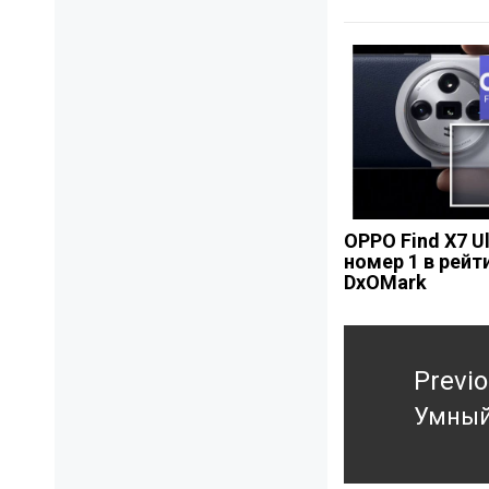
OPPO Find X7 Ul
номер 1 в рейт
DxOMark
Навигация
Previ
по
записям
Умный
Previ
post: