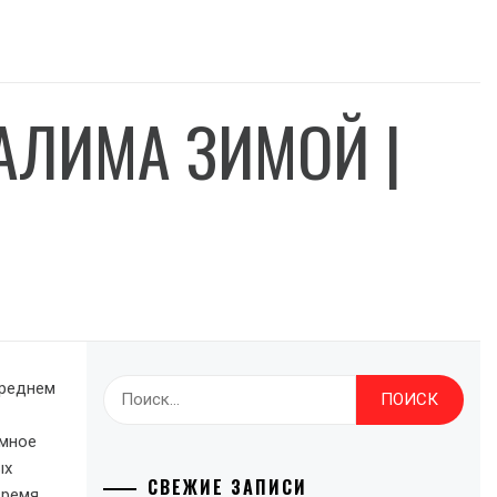
АЛИМА ЗИМОЙ |
среднем
Найти:
емное
ых
СВЕЖИЕ ЗАПИСИ
время