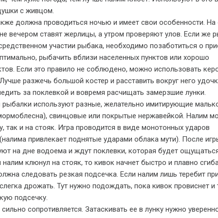
душки с живцом.
кже должна проводиться ночью и имеет свои особенности. На
ине вечером ставят жерлицы, а утром проверяют улов. Если же 
средственном участии рыбака, необходимо позаботиться о при
Оптимально, рыбачить вблизи населенных пунктов или хорошо
тов. Если это правило не соблюдено, можно использовать ке
 Лучше разжечь большой костер и расставить вокруг него удочк
ледить за поклевкой и вовремя расчищать замерзшие лунки.
й рыбалки используют разные, желательно имитирующие мальк
мормоблесна), свинцовые или покрытые нержавейкой. Налим м
у, так и на стояк. Игра проводится в виде монотонных ударов
налима привлекает поднятые ударами облака мути). После игр
ют на дне водоема и ждут поклевки, которая будет ощущаться
и налим клюнул на стояк, то кивок начнет быстро и плавно сгиб
должна следовать резкая подсечка. Если налим лишь теребит пр
 слегка дрожать. Тут нужно подождать, пока кивок провиснет и
кую подсечку.
сильно сопротивляется. Затаскивать ее в лунку нужно уверенно