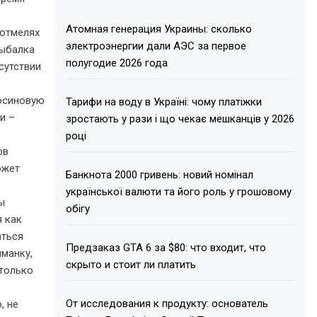
Атомная генерация Украины: сколько
 отмелях
электроэнергии дали АЭС за первое
рыбалка
полугодие 2026 года
сутствии
росиновую
Тарифи на воду в Україні: чому платіжки
и –
зростають у рази і що чекає мешканців у 2026
році
ов
ожет
Банкнота 2000 гривень: новий номінал
української валюти та його роль у грошовому
ы
обігу
 как
аться
Предзаказ GTA 6 за $80: что входит, что
иманку,
скрыто и стоит ли платить
 только
От исследования к продукту: основатель
, не