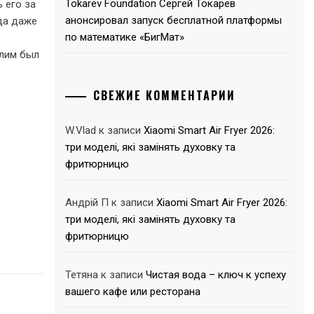
Tokarev Foundation Сергей Токарев
 его за
анонсировал запуск бесплатной платформы
гда даже
по математике «БигМат»
алим был
СВЕЖИЕ КОММЕНТАРИИ
W.Vlad
к записи
Xiaomi Smart Air Fryer 2026:
три моделі, які замінять духовку та
фритюрницю
Андрій П
к записи
Xiaomi Smart Air Fryer 2026:
три моделі, які замінять духовку та
фритюрницю
Тетяна
к записи
Чистая вода – ключ к успеху
вашего кафе или ресторана