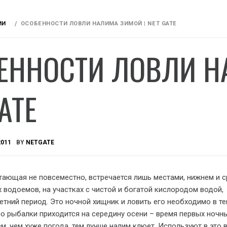
ИИ
ОСОБЕННОСТИ ЛОВЛИ НАЛИМА ЗИМОЙ | NET GATE
ЕННОСТИ ЛОВЛИ Н
ATE
2011
BY
NETGATE
тающая не повсеместно, встречается лишь местами, нижнем и 
х
водоемов, на участках с чистой и богатой кислородом водой,
етний период. Это ночной хищник и ловить его необходимо в т
ло рыбалки приходится на середину осени – время первых ночн
м, чем хуже погода, тем лучше налим клюет. Используют в это 