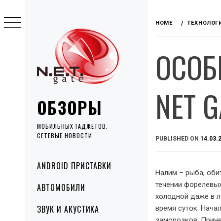
Skip
to
HOME
ТЕХНОЛОГ
content
ОСОБ
NET G
ОБЗОРЫ
МОБИЛЬНЫХ ГАДЖЕТОВ.
СЕТЕВЫЕ НОВОСТИ
PUBLISHED ON
14.03.
Primary
ANDROID ПРИСТАВКИ
Menu
Налим – рыба, оби
течении форелевы
АВТОМОБИЛИ
холодной даже в л
ЗВУК И АКУСТИКА
время суток. Нача
заморозков. Приче