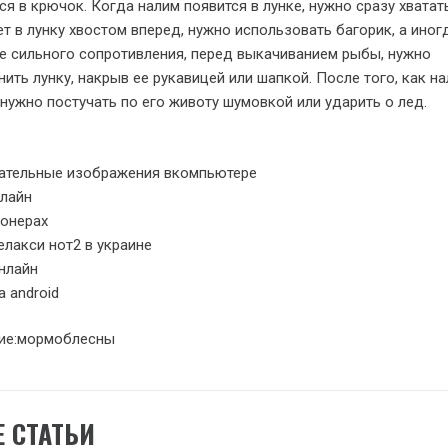
я в крючок. Когда налим появится в лунке, нужно сразу хватать
ет в лунку хвостом вперед, нужно использовать багорик, а ино
е сильного сопротивления, перед выкачиванием рыбы, нужно
нить лунку, накрыв ее рукавицей или шапкой. После того, как н
 нужно постучать по его животу шумовкой или ударить о лед.
лательные изображения вкомпьютере
нлайн
ионерах
елакси нот2 в украине
нлайн
а android
ие:мормоблесны
 СТАТЬИ