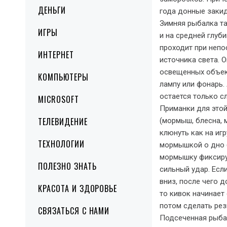
ДЕНЬГИ
года донные заки
Зимняя рыбалка та
ИГРЫ
и на средней глуб
проходит при непо
ИНТЕРНЕТ
источника света. 
освещенных объек
КОМПЬЮТЕРЫ
лампу или фонарь.
остается только с
MICROSOFT
Приманки для это
ТЕЛЕВИДЕНИЕ
(мормыш, блесна, 
клюнуть как на игр
ТЕХНОЛОГИИ
мормышкой о дно (
мормышку фиксиру
ПОЛЕЗНО ЗНАТЬ
сильный удар. Есл
вниз, после чего 
КРАСОТА И ЗДОРОВЬЕ
то кивок начинает
потом сделать рез
СВЯЗАТЬСЯ С НАМИ
Подсеченная рыба 