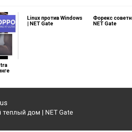
Linux против Windows
Форекс советн
| NET Gate
NET Gate
tra
инге
ous
 теплый дом | NET Gate
ous