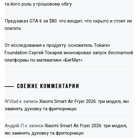
та його роль у грошовому обігу
Предзаказ GTA 6 за $80: что входит, что скрыто и стоит ли
платить
От исследования к продукту: основатель Tokarev
Foundation Сергей Токарев анонсировал запуск бесплатной
платформы по математике «БигМат»
СВЕЖИЕ КОММЕНТАРИИ
W.Vlad
к записи
Xiaomi Smart Air Fryer 2026: три моделі, які
замінять духовку та фритюрницю
Андрій П
к записи
Xiaomi Smart Air Fryer 2026: три моделі,
які замінять духовку та фритюрницю