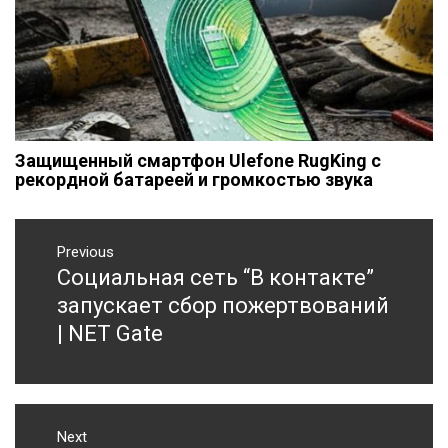
Защищенный смартфон Ulefone RugKing с
рекордной батареей и громкостью звука
Навигация
Previous
по
Социальная сеть “В контакте”
Previous
записям
post:
запускает сбор пожертвований
| NET Gate
Next