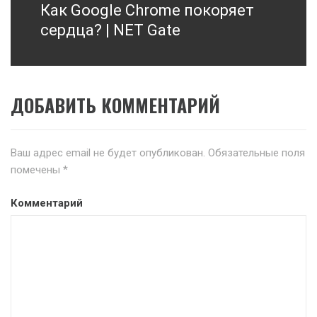
Как Google Chrome покоряет
Next
post:
сердца? | NET Gate
ДОБАВИТЬ КОММЕНТАРИЙ
Ваш адрес email не будет опубликован.
Обязательные поля
помечены
*
Комментарий