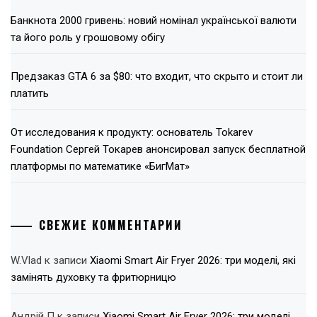
Банкнота 2000 гривень: новий номінал української валюти
та його роль у грошовому обігу
Предзаказ GTA 6 за $80: что входит, что скрыто и стоит ли
платить
От исследования к продукту: основатель Tokarev
Foundation Сергей Токарев анонсировал запуск бесплатной
платформы по математике «БигМат»
СВЕЖИЕ КОММЕНТАРИИ
W.Vlad
к записи
Xiaomi Smart Air Fryer 2026: три моделі, які
замінять духовку та фритюрницю
Андрій П
к записи
Xiaomi Smart Air Fryer 2026: три моделі,