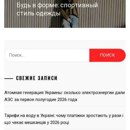
Будь в форме: спортивный
Next
post:
стиль одежды
Найти:
СВЕЖИЕ ЗАПИСИ
Атомная генерация Украины: сколько электроэнергии дали
АЭС за первое полугодие 2026 года
Тарифи на воду в Україні: чому платіжки зростають у рази і
що чекає мешканців у 2026 році