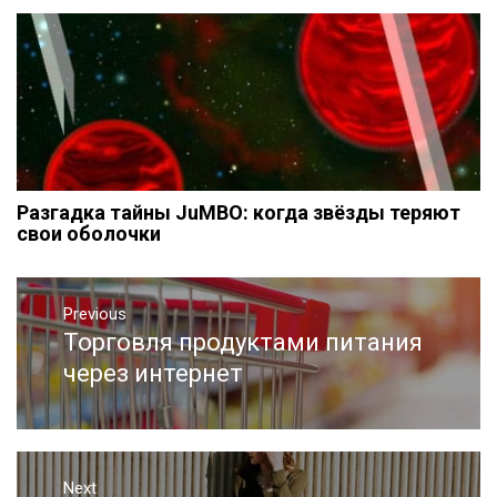
Разгадка тайны JuMBO: когда звёзды теряют
свои оболочки
Навигация
Previous
по
Торговля продуктами питания
Previous
записям
post:
через интернет
Next