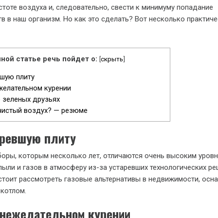
стоте воздуха и, следовательно, свести к минимуму попадание
в в наш организм. Но как это сделать? Вот несколько практиче
ной статье речь пойдет о:
[
скрыть
]
шую плиту
елательном курении
 зеленых друзьях
чистый воздух? — резюме
аревшую плиту
оры, которым несколько лет, отличаются очень высоким уров
ыли и газов в атмосферу из-за устаревших технологических ре
стоит рассмотреть газовые альтернативы в недвижимости, осн
котлом.
 нежелательном курении