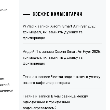
ских
СВЕЖИЕ КОММЕНТАРИИ
W.Vlad
к записи
Xiaomi Smart Air Fryer 2026:
три моделі, які замінять духовку та
фритюрницю
Андрій П
к записи
Xiaomi Smart Air Fryer 2026:
три моделі, які замінять духовку та
фритюрницю
Тетяна
к записи
Чистая вода – ключ к успеху
нем
вашего кафе или ресторана
шений.
ащенной
Тетяна
к записи
В чем разница между
однофазным и трехфазным
водонагревателем?