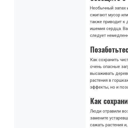
Необычный запах и
сжигают мусор или
также приводит к д
ишемия сердца. Ва
следует немедлен
Позаботьте
Как сохранить чис
очень опасные заг
высаживать деревь
растения в горшка
эффекты, но и поз
Как сохран
Люди отравили воз
замените устаревш
сажать растения и