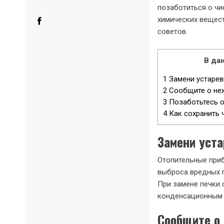
позаботиться о чи
химических вещест
советов.
В дан
1
Замени устарев
2
Сообщите о неж
3
Позаботьтесь о
4
Как сохранить 
Замени уст
Отопительные приб
выброса вредных п
При замене печки 
конденсационным 
Сообщите о