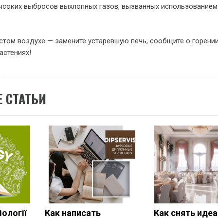
ысоких выбросов выхлопных газов, вызванных использованием
стом воздухе — замените устаревшую печь, сообщите о горени
астениях!
 СТАТЬИ
іології
Как написать
Как снять иде