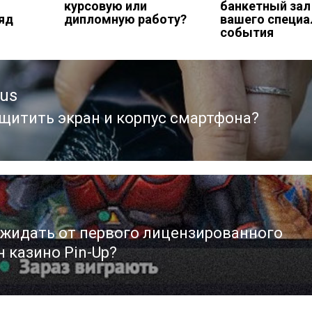
курсовую или
банкетный зал
яд
дипломную работу?
вашего специа
события
ous
ащитить экран и корпус смартфона?
ous
ожидать от первого лицензированного
 казино Pin-Up?