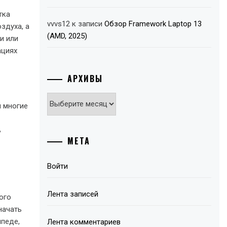
тка
vvvs12
к записи
Обзор Framework Laptop 13
здуха, а
(AMD, 2025)
и или
ациях
АРХИВЫ
Архивы
и многие
ь
МЕТА
Войти
Лента записей
ого
начать
ипеде,
Лента комментариев