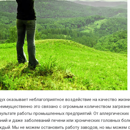
ух оказывает неблагоприятное воздействие на качество жизн
реимущественно это связано с огромным количеством загрязне
ультате работы промышленных предприятий. От аллергических 
ний и даже заболеваний печени или хронических головных бол
ждый. Мы не можем остановить работу заводов, но мы можем 