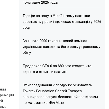
полугодие 2026 года
Тарифи на воду в Україні: чому платіжки
зростають у рази і що чекає мешканців у 2026
році
Банкнота 2000 гривень: новий номінал
української валюти та його роль у грошовому
обігу
Предзаказ GTA 6 за $80: что входит, что
скрыто и стоит ли платить
и
От исследования к продукту: основатель
ний,
Tokarev Foundation Сергей Токарев
реакций,
анонсировал запуск бесплатной платформы
ей
по математике «БигМат»
сами