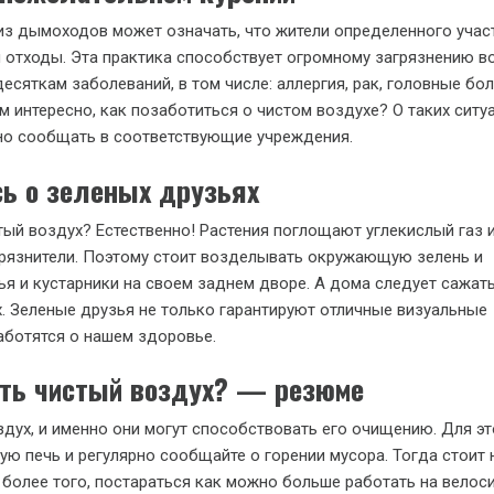
з дымоходов может означать, что жители определенного учас
 отходы. Эта практика способствует огромному загрязнению во
есяткам заболеваний, в том числе: аллергия, рак, головные бол
м интересно, как позаботиться о чистом воздухе? О таких ситу
но сообщать в соответствующие учреждения.
сь о зеленых друзьях
тый воздух? Естественно! Растения поглощают углекислый газ 
рязнители. Поэтому стоит возделывать окружающую зелень и
я и кустарники на своем заднем дворе. А дома следует сажат
х. Зеленые друзья не только гарантируют отличные визуальные
аботятся о нашем здоровье.
ить чистый воздух? — резюме
дух, и именно они могут способствовать его очищению. Для эт
ую печь и регулярно сообщайте о горении мусора. Тогда стоит 
, более того, постараться как можно больше работать на велос