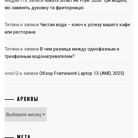
Андрій П
к записи
Xiaomi Smart Air Fryer 2026: три моделі,
які замінять духовку та фритюрницю
Тетяна
к записи
Чистая вода – ключ к успеху вашего кафе
или ресторана
Тетяна
к записи
В чем разница между однофазным и
трехфазным водонагревателем?
vvvs12
к записи
Обзор Framework Laptop 13 (AMD, 2025)
АРХИВЫ
Архивы
МЕТА