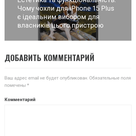
post:
Чому чохли для iPhone 15 Plus
є ідеальним вибором для
власників цього пристрою
ДОБАВИТЬ КОММЕНТАРИЙ
Ваш адрес email не будет опубликован.
Обязательные поля
помечены
*
Комментарий