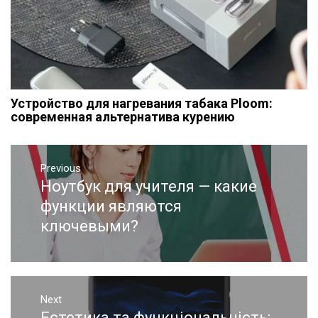
Устройство для нагревания табака Ploom:
современная альтернатива курению
Навигация
Previous
по
Ноутбук для учителя — какие
Previous
записям
post:
функции являются
ключевыми?
Next
Естетика та функціональність:
Next