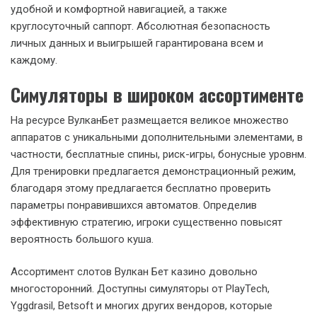
удобной и комфортной навигацией, а также
круглосуточный саппорт. Абсолютная безопасность
личных данных и выигрышей гарантирована всем и
каждому.
Симуляторы в широком ассортименте
На ресурсе ВулканБет размещается великое множество
аппаратов с уникальными дополнительными элементами, в
частности, бесплатные спины, риск-игры, бонусные уровнм.
Для тренировки предлагается демонстрационный режим,
благодаря этому предлагается бесплатно проверить
параметры понравившихся автоматов. Определив
эффективную стратегию, игроки существенно повысят
вероятность большого куша.
Ассортимент слотов Вулкан Бет казино довольно
многосторонний. Доступны симуляторы от PlayTech,
Yggdrasil, Betsoft и многих других вендоров, которые