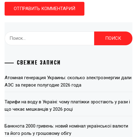
Найти:
СВЕЖИЕ ЗАПИСИ
Атомная генерация Украины: сколько электроэнергии дали
АЭС за первое полугодие 2026 года
Тарифи на воду в Україні: чому платіжки зростають у рази і
що чекає мешканців у 2026 році
Банкнота 2000 гривень: новий номінал української валюти
та його роль у грошовому обігу