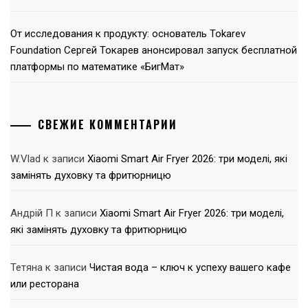
От исследования к продукту: основатель Tokarev
Foundation Сергей Токарев анонсировал запуск бесплатной
платформы по математике «БигМат»
СВЕЖИЕ КОММЕНТАРИИ
W.Vlad
к записи
Xiaomi Smart Air Fryer 2026: три моделі, які
замінять духовку та фритюрницю
Андрій П
к записи
Xiaomi Smart Air Fryer 2026: три моделі,
які замінять духовку та фритюрницю
Тетяна
к записи
Чистая вода – ключ к успеху вашего кафе
или ресторана